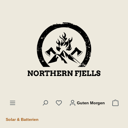
inhalt springen
Guten Morgen
Solar & Batterien