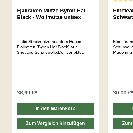
Durchschni
Fjällräven Mütze Byron Hat
Elbetea
Black - Wollmütze unisex
Schwar
... die Strickmütze aus dem Hause
Elbe-Team
Fjällraven "Byron Hat Black" aus
Schurwolle
Shetland Schafswolle.Der perfekte
Made in G
Begleiter bei allen Outdooraktivitäten in
somit für 
den kälteren Jahreszeiten.Trotz ihrer
geeignet.M
Leichtigkeit spendet sie sehr
natürlich 
angenehme Wärme.Material: 100%
Feuchtigk
Schafswolle (Shetland Wolle)Größe:
sind aus 
Onesize (sehr
gestrickt.
anschmiegsam)Geschlecht:
und lichte
38,99 €*
30,00 €*
UnisexGewicht: 40gSehr gute
anschmie
WärmeisolationVerarbeitsart: Rippstick
verarbeite
Schafswoll
In den Warenkorb
frei!Unise
in: Deutsc
Zum Vergleich hinzufügen
Zum 