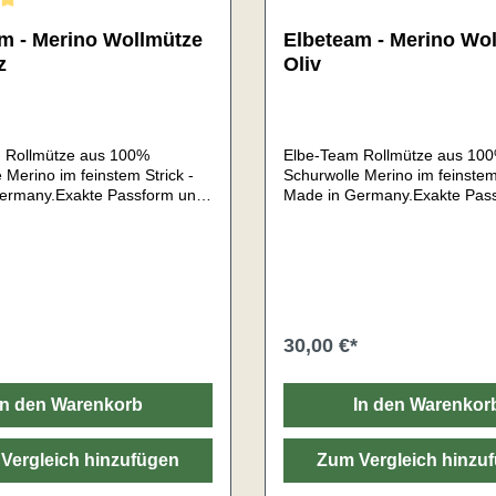
ttliche Bewertung von 5 von 5 Sternen
m - Merino Wollmütze
Elbeteam - Merino Wo
z
Oliv
 Rollmütze aus 100%
Elbe-Team Rollmütze aus 10
 Merino im feinstem Strick -
Schurwolle Merino im feinstem 
ermany.Exakte Passform und
Made in Germany.Exakte Pas
viele Einsatzzwecke
somit für viele Einsatzzwecke
erinowolle bietet eine
geeignet.Merinowolle bietet e
Geruchskontrolle und
natürlich Geruchskontrolle un
eitsmanagement. Die Mützen
Feuchtigkeitsmanagement. Di
gezwirnten Garnen mehrfädig
sind aus gezwirnten Garnen m
 Die Garne sind seewasser-
gestrickt. Die Garne sind see
cht gefärbt.Sehr
und lichtecht gefärbt.Sehr
30,00 €*
gsamHochwertig
anschmiegsamHochwertig
tMaterial: 100% reine Merino
verarbeitetMaterial: 100% rei
e (kratzt nicht)Mulesing
Schafswolle (kratzt nicht)Mule
In den Warenkorb
In den Warenkor
xGewicht: ca. 90gHergestellt
frei!UnisexGewicht: ca. 90gHer
hland
in: Deutschland
Vergleich hinzufügen
Zum Vergleich hinzu