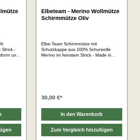
llmütze
Elbeteam - Merino Wollmütze
Schirmmütze Oliv
0%
Elbe-Team Schirmmütze mit
Strick -
Schutzkappe aus 100% Schurwolle
sform und
Merino im feinstem Strick - Made in
Germany.Exakte Passform und somit für
ine
viele Einsatzzwecke
d
geeignet.Merinowolle bietet eine
e Mützen
natürlich Geruchskontrolle und
ehrfädig
Feuchtigkeitsmanagement. Die Mützen
wasser-
sind aus gezwirnten Garnen mehrfädig
gestrickt. Die Garne sind seewasser-
30,00 €*
und lichtecht gefärbt.Sehr
ne Merino
anschmiegsamHochwertig
sing
verarbeitetMaterial: 100% reine Merino
b
In den Warenkorb
gestellt
Schafswolle (kratzt nicht)Mulesing
frei!UnisexGewicht: ca. 90gHergestellt
in: Deutschland
fügen
Zum Vergleich hinzufügen