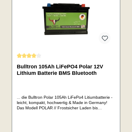
Durchschnittliche Bewertung von 4 von 5 Sternen
Bulltron 105Ah LiFePO4 Polar 12V
Lithium Batterie BMS Bluetooth
... die Bulltron Polar 105Ah LiFePo4 Litiumbatterie -
leicht, kompakt, hochwertig & Made in Germany!
Das Modell POLAR // Frostsicher Laden bis
-30°CMit neu entwickelten, sehr starken und
effektiven 130W HeizungSie vereint die Vorzüge
einer LiFePo4 Batterie mit denen der AGM/GEL
Batterien.Mit integrierten Heizelement (bei Bulltron