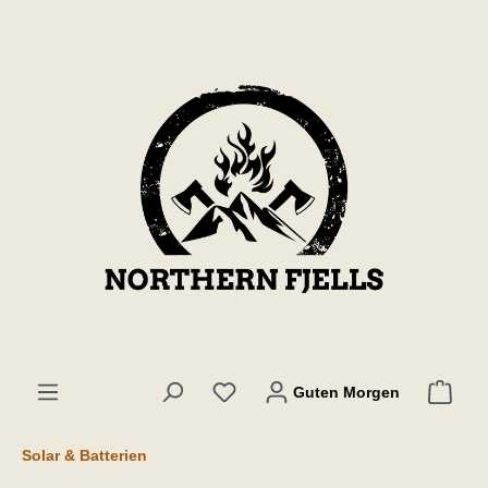
inhalt springen
Guten Morgen
Solar & Batterien