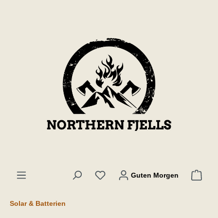
inhalt springen
Guten Morgen
Solar & Batterien