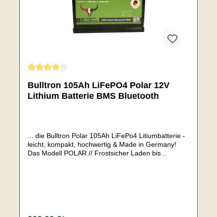
Durchschnittliche Bewertung von 4 von 5 Sternen
Bulltron 105Ah LiFePO4 Polar 12V
Lithium Batterie BMS Bluetooth
... die Bulltron Polar 105Ah LiFePo4 Litiumbatterie -
leicht, kompakt, hochwertig & Made in Germany!
Das Modell POLAR // Frostsicher Laden bis
-30°CMit neu entwickelten, sehr starken und
effektiven 130W HeizungSie vereint die Vorzüge
einer LiFePo4 Batterie mit denen der AGM/GEL
Batterien.Mit integrierten Heizelement (bei Bulltron
Standard) lässt sich die Batterie so auch bei unter 0
Grad laden.Diese 105Ah Lithiumbatterie ersetzt eine
GEL oder AGM Batterie von einer Kapazität bis zu