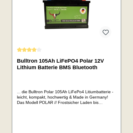
Durchschnittliche Bewertung von 4 von 5 Sternen
Bulltron 105Ah LiFePO4 Polar 12V
Lithium Batterie BMS Bluetooth
... die Bulltron Polar 105Ah LiFePo4 Litiumbatterie -
leicht, kompakt, hochwertig & Made in Germany!
Das Modell POLAR // Frostsicher Laden bis
-30°CMit neu entwickelten, sehr starken und
effektiven 130W HeizungSie vereint die Vorzüge
einer LiFePo4 Batterie mit denen der AGM/GEL
Batterien.Mit integrierten Heizelement (bei Bulltron
Standard) lässt sich die Batterie so auch bei unter 0