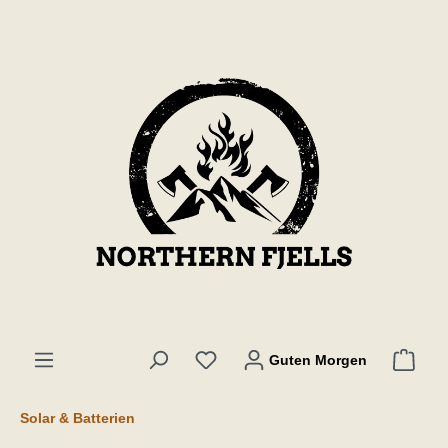
inhalt springen
Guten Morgen
Solar & Batterien