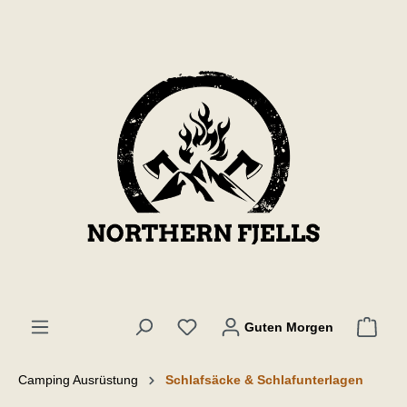
inhalt springen
Guten Morgen
Camping Ausrüstung
Schlafsäcke & Schlafunterlagen