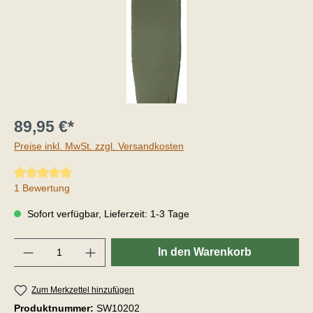
89,95 €*
Preise inkl. MwSt. zzgl. Versandkosten
Durchschnittliche Bewertung von 5 von 5 Sternen
1 Bewertung
Sofort verfügbar, Lieferzeit: 1-3 Tage
Anzahl
In den Warenkorb
Zum Merkzettel hinzufügen
Produktnummer:
SW10202