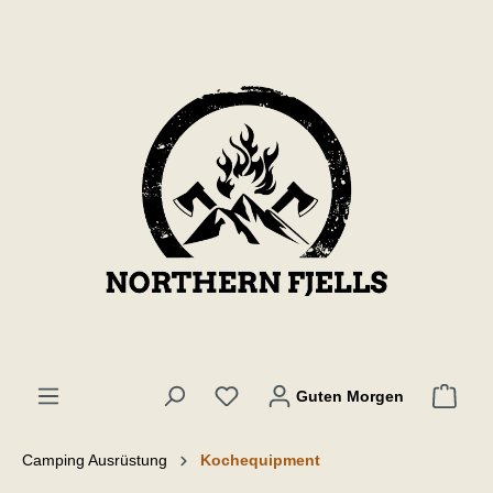
inhalt springen
Guten Morgen
Camping Ausrüstung
Kochequipment