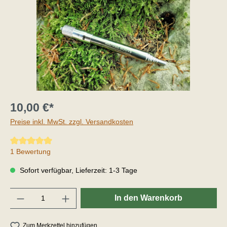
10,00 €*
Preise inkl. MwSt. zzgl. Versandkosten
Durchschnittliche Bewertung von 5 von 5 Sternen
1 Bewertung
Sofort verfügbar, Lieferzeit: 1-3 Tage
Anzahl
In den Warenkorb
Zum Merkzettel hinzufügen