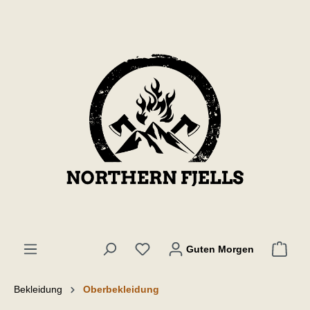
inhalt springen
Guten Morgen
Bekleidung
Oberbekleidung