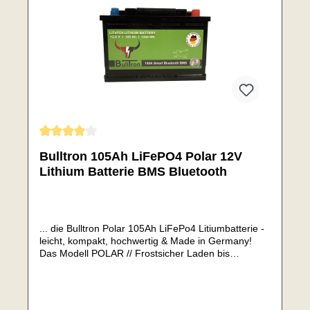
Genomsnittligt betyg på 4 av 5 stjärnor
Bulltron 105Ah LiFePO4 Polar 12V
Lithium Batterie BMS Bluetooth
... die Bulltron Polar 105Ah LiFePo4 Litiumbatterie -
leicht, kompakt, hochwertig & Made in Germany!
Das Modell POLAR // Frostsicher Laden bis
-30°CMit neu entwickelten, sehr starken und
effektiven 130W HeizungSie vereint die Vorzüge
einer LiFePo4 Batterie mit denen der AGM/GEL
Batterien.Mit integrierten Heizelement (bei Bulltron