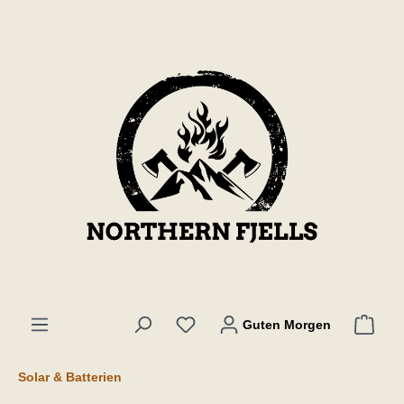
l huvudinnehåll
Guten Morgen
Solar & Batterien