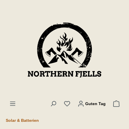
l huvudinnehåll
Guten Tag
Solar & Batterien