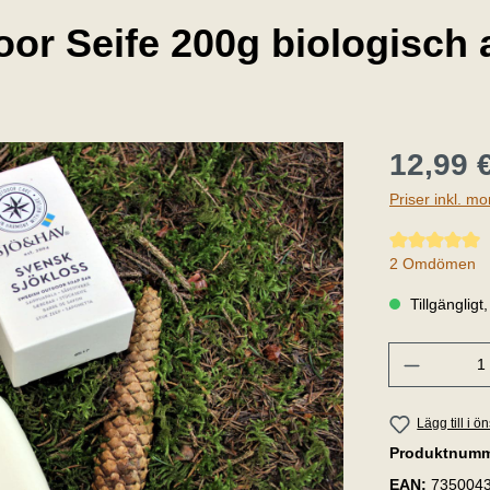
oor Seife 200g biologisch
12,99 
Priser inkl. m
Genomsnittligt
2 Omdömen
Tillgängligt
Belopp
Lägg till i ö
Produktnum
EAN:
735004