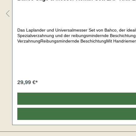
Das Laplander und Universalmesser Set von Bahco, der ideale 
Spezialverzahnung und der reibungsmindernde Beschichtung f
VerzahnungReibungsmindernde BeschichtungMit Handriemen 
Zweikomponentengriffe für ausgezeichneten KomfortRobustes 
für Abenteurer, Jäger und Camper Herstellungsland Säge: 
29,99 €*