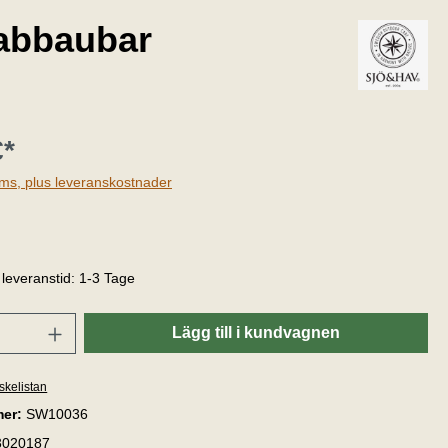
 abbaubar
€*
oms, plus leveranskostnader
 betyg på 5 av 5 stjärnor
, leveranstid: 1-3 Tage
Lägg till i kundvagnen
nskelistan
mer:
SW10036
3020187