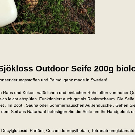
Sjökloss Outdoor Seife 200g biol
n Konservierungsstoffen und Palmöl ganz made in Sweden!
 Raps und Kokos, natürlichen und einfachen Rohstoffen von hoher Quali
ch leicht abspülen. Funktioniert auch gut als Rasierschaum. Die Seife
ignet . Im Boot , Sauna oder Sommerhäuschen Außendusche . Gehen Si
t dem Seil aus Naturhanf befestigen Sie die Seife um Ihr Handgelenk
, Decylglucosid, Parfüm, Cocamidopropylbetain, Tetranatriumglutamatd