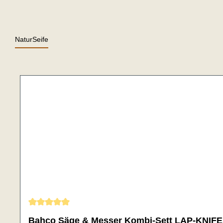
NaturSeife
Genomsnittligt betyg på 5 av 5 stjärnor
Bahco Säge & Messer Kombi-Sett LAP-KNIFE