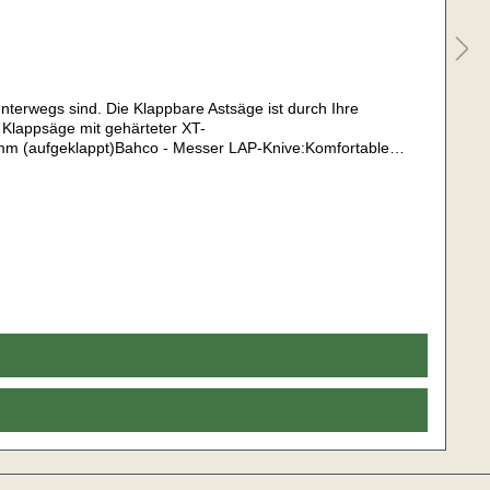
nterwegs sind. Die Klappbare Astsäge ist durch Ihre
 Klappsäge mit gehärteter XT-
m (aufgeklappt)Bahco - Messer LAP-Knive:Komfortable
 am GürtelKlingenlänge: 102 mmGesamtlänge: 220 mmSpeziell