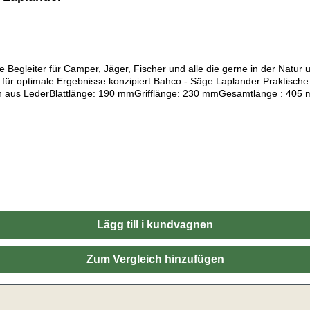
Begleiter für Camper, Jäger, Fischer und alle die gerne in der Natur u
ür optimale Ergebnisse konzipiert.Bahco - Säge Laplander:Praktische
aus LederBlattlänge: 190 mmGrifflänge: 230 mmGesamtlänge : 405 m
Messer mit fester EdelstahlklingeInklusive Holster zur Befestigung
SchwedenDesign & Konzeption Säge: Schweden
Lägg till i kundvagnen
Zum Vergleich hinzufügen