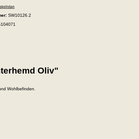
nskelistan
mer:
SW10126.2
6104071
nterhemd Oliv"
 und Wohlbefinden.