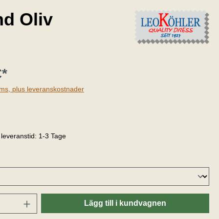
md Oliv
€*
oms, plus leveranskostnader
 betyg på 4 av 5 stjärnor
, leveranstid: 1-3 Tage
Lägg till i kundvagnen