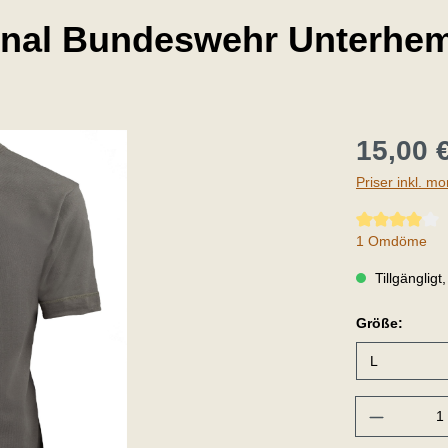
iginal Bundeswehr Unterhe
15,00 
Priser inkl. m
Genomsnittligt
1 Omdöme
Tillgängligt
Größe:
Belopp