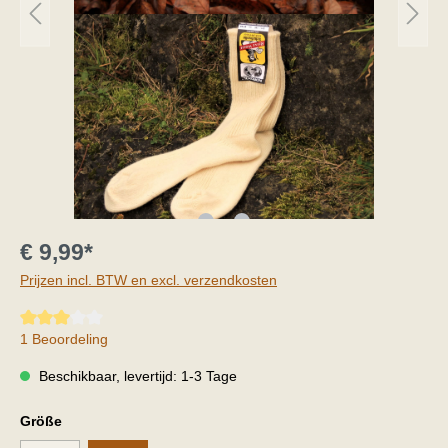
€ 9,99*
Prijzen incl. BTW en excl. verzendkosten
Gemiddelde waardering van 3 van 5 sterren
1 Beoordeling
Beschikbaar, levertijd: 1-3 Tage
Größe