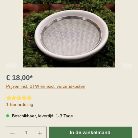
€ 18,00*
Prijzen incl. BTW en excl. verzendkosten
Gemiddelde waardering van 5 van 5 sterren
1 Beoordeling
Beschikbaar, levertijd: 1-3 Tage
Hoeveelheid
In de winkelmand