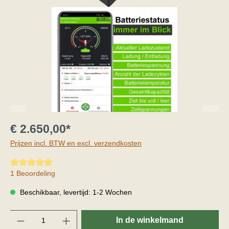
€ 2.650,00*
Prijzen incl. BTW en excl. verzendkosten
Gemiddelde waardering van 5 van 5 sterren
1 Beoordeling
Beschikbaar, levertijd: 1-2 Wochen
Hoeveelheid
In de winkelmand