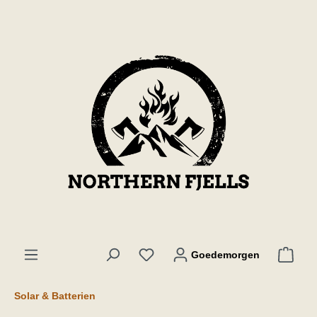
de hoofdinhoud
Goedemorgen
Solar & Batterien