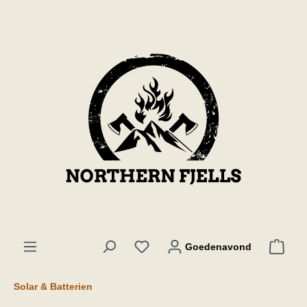
de hoofdinhoud
Goedenavond
Solar & Batterien