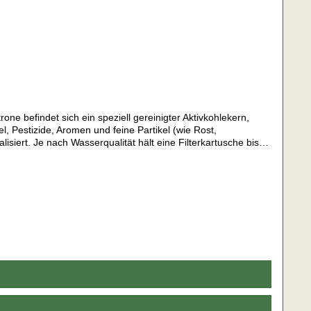
rone befindet sich ein speziell gereinigter Aktivkohlekern,
, Pestizide, Aromen und feine Partikel (wie Rost,
siert. Je nach Wasserqualität hält eine Filterkartusche bis
ücksände, PestizideFilterung von Schwermetallen Filterung von
nleitung Filterwechsel:Youtube-Link