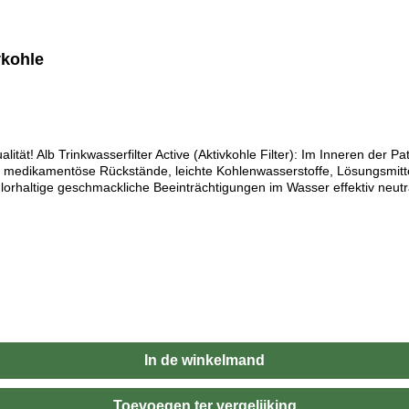
vkohle
tät! Alb Trinkwasserfilter Active (Aktivkohle Filter): Im Inneren der Pat
se medikamentöse Rückstände, leichte Kohlenwasserstoffe, Lösungsmittel
rhaltige geschmackliche Beeinträchtigungen im Wasser effektiv neutrali
chte Gerüche wie (Chlor, CKW’s, FCKW’s uvm.) Filtert Medikamentöse R
ität made in GermanyLieferumfang:1x Alb Filter Active Plus KartuscheA
In de winkelmand
Toevoegen ter vergelijking