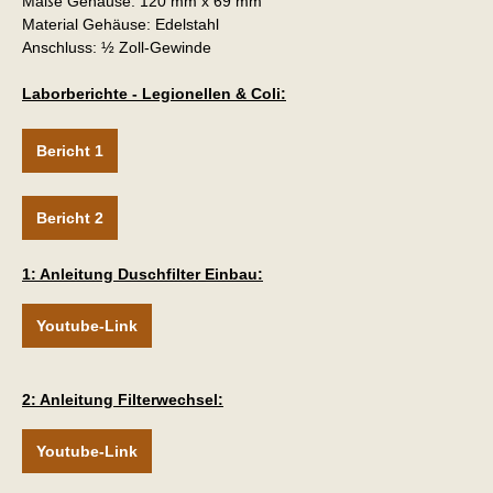
Maße Gehäuse: 120 mm x 69 mm
Material Gehäuse: Edelstahl
Anschluss: ½ Zoll-Gewinde
Laborberichte - Legionellen & Coli:
Bericht 1
Bericht 2
1: Anleitung Duschfilter Einbau:
Youtube-Link
2: Anleitung Filterwechsel:
Youtube-Link