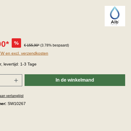
00*
%
€ 155,90*
(3.78% bespaard)
BTW en excl. verzendkosten
 levertijd: 1-3 Tage
In de winkelmand
an verlanglijst
mer:
SW10267