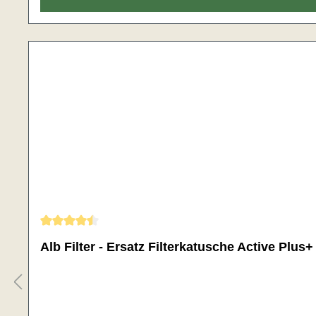
Gemiddelde waardering van 4.5 van 5 sterren
Alb Filter - Ersatz Filterkatusche Active Plus+