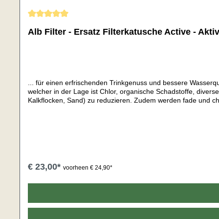
Gemiddelde waardering van 5 van 5 sterren
Alb Filter - Ersatz Filterkatusche Active - Akti
... für einen erfrischenden Trinkgenuss und bessere Wasserquali
welcher in der Lage ist Chlor, organische Schadstoffe, diver
Kalkflocken, Sand) zu reduzieren. Zudem werden fade und chlo
zu vier Monate.Hochwertiger Aktiv Kohle Filter Filtert schle
Pestiziden und AsbestfasernFiltrierung von Mikroplastik Qual
€ 23,00*
voorheen € 24,90*